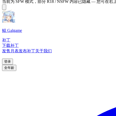
当前为 SFW 模式，部分 R18 / NSFW 内容已隐藏 — 您可在
鲲 Galgame
补丁
下载补丁
发售月表
发布补丁
关于我们
登录
全年龄