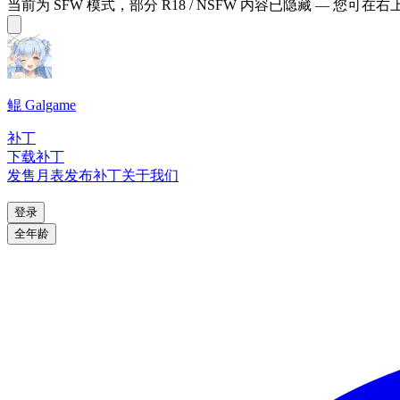
当前为 SFW 模式，部分 R18 / NSFW 内容已隐藏 — 您可在
鲲 Galgame
补丁
下载补丁
发售月表
发布补丁
关于我们
登录
全年龄