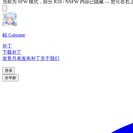
当前为 SFW 模式，部分 R18 / NSFW 内容已隐藏 — 您可在
鲲 Galgame
补丁
下载补丁
发售月表
发布补丁
关于我们
登录
全年龄