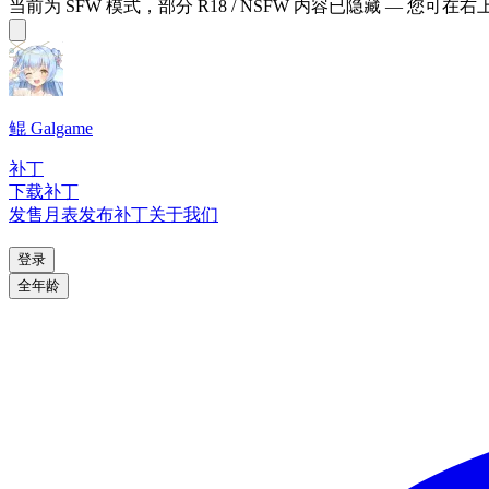
当前为 SFW 模式，部分 R18 / NSFW 内容已隐藏 — 您可在
鲲 Galgame
补丁
下载补丁
发售月表
发布补丁
关于我们
登录
全年龄