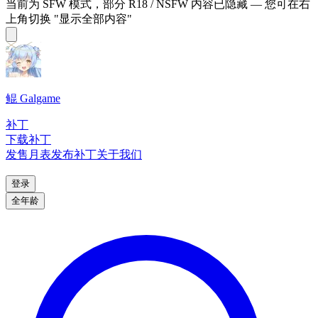
当前为 SFW 模式，部分 R18 / NSFW 内容已隐藏 — 您可在右
上角切换 "显示全部内容"
鲲 Galgame
补丁
下载补丁
发售月表
发布补丁
关于我们
登录
全年龄