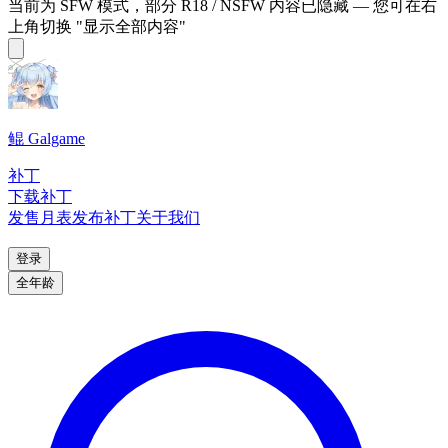
当前为 SFW 模式，部分 R18 / NSFW 内容已隐藏 — 您可在右
上角切换 "显示全部内容"
鲲 Galgame
补丁
下载补丁
发售月表
发布补丁
关于我们
登录
全年龄