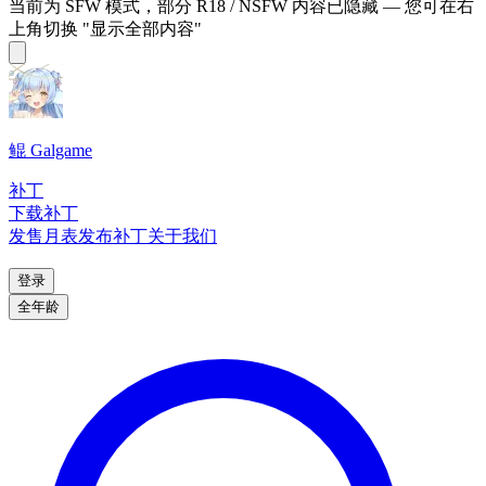
当前为 SFW 模式，部分 R18 / NSFW 内容已隐藏 — 您可在右
上角切换 "显示全部内容"
鲲 Galgame
补丁
下载补丁
发售月表
发布补丁
关于我们
登录
全年龄