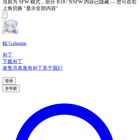
当前为 SFW 模式，部分 R18 / NSFW 内容已隐藏 — 您可在右
上角切换 "显示全部内容"
鲲 Galgame
补丁
下载补丁
发售月表
发布补丁
关于我们
登录
全年龄