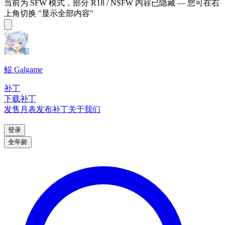
当前为 SFW 模式，部分 R18 / NSFW 内容已隐藏 — 您可在右
上角切换 "显示全部内容"
鲲 Galgame
补丁
下载补丁
发售月表
发布补丁
关于我们
登录
全年龄