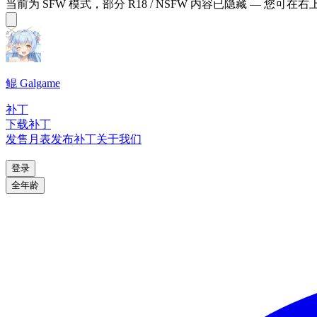
当前为 SFW 模式，部分 R18 / NSFW 内容已隐藏 — 您可在
鲲 Galgame
补丁
下载补丁
发售月表
发布补丁
关于我们
登录
全年龄