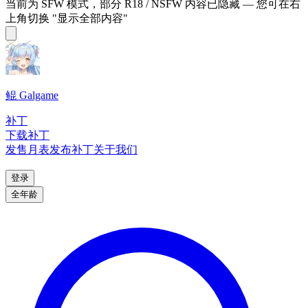
当前为 SFW 模式，部分 R18 / NSFW 内容已隐藏 — 您可在右
上角切换 "显示全部内容"
鲲 Galgame
补丁
下载补丁
发售月表
发布补丁
关于我们
登录
全年龄